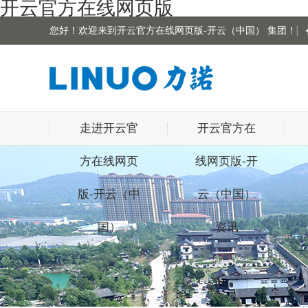
开云官方在线网页版
您好！欢迎来到开云官方在线网页版-开云（中国） 集团！
走进开云官
开云官方在
方在线网页
线网页版-开
版-开云（中
云（中国）
国）
资讯