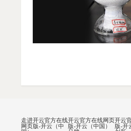
走进开云官方在线
开云官方在线网页
开云
网页版-开云（中
版-开云（中国）
版-开