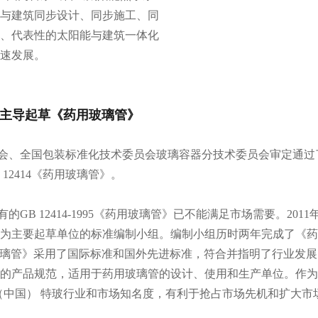
与建筑同步设计、同步施工、同
、代表性的太阳能与建筑一体化
速发展。
：主导起草《药用玻璃管》
员会、全国包装标准化技术委员会玻璃容器分技术委员会审定通
12414《药用玻璃管》。
 12414-1995《药用玻璃管》已不能满足市场需要。201
为主要起草单位的标准编制小组。编制小组历时两年完成了《药
药用玻璃管》采用了国际标准和国外先进标准，符合并指明了行业发
的产品规范，适用于药用玻璃管的设计、使用和生产单位。作为主起
（中国） 特玻行业和市场知名度，有利于抢占市场先机和扩大市