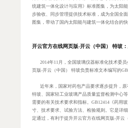
统建筑一体化设计与应用》标准图集，为太阳能
步验收、同步管理提供技术标准，成为全国全面
图集，带动了国内太阳能与建筑一体化结合的快
开云官方在线网页版-开云（中国） 特玻
2014年11月，全国玻璃仪器标准化技术委
页版-开云（中国） 特玻负责标准文本编写的GB 
近年来，国家对药包产品要求逐步提升，原有的GB
特玻、国家轻工业玻璃产品质量监督检测中心等
需要的有关技术要求和指标。GB12414《
寸、技术要求、试验方法、检验规则。它是详细
定通过，有利于提升开云官方在线网页版-开云