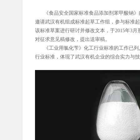
《食品安全国家标准食品添加剂苯甲酸钠》的制
邀请武汉有机组成标准起草工作组，参与标准起
该标准草案进行研讨并修改文本，于2015年3
对征求意见稿修改，提出送审稿。
《工业用氯化苄》化工行业标准的工作已列入工
行业标准，体现了武汉有机企业的综合实力与技