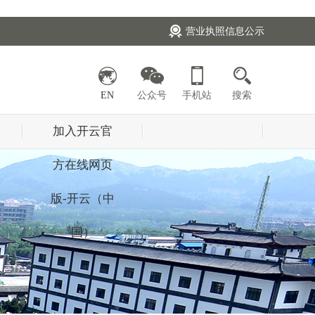
营业执照信息公示
EN
公众号
手机站
搜索
加入开云官
方在线网页
版-开云（中
国）