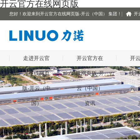
开云官方在线网页版
您好！欢迎来到开云官方在线网页版-开云（中国） 集团！
开
走进开云官
开云官方在
开
方在线网页
线网页版-开
线网
版-开云（中
云（中国）
云
国）
资讯