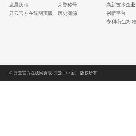
发展历程
荣誉称号
高新技术企业
开云官方在线网页版
历史渊源
创新平台
专利/行业标
© 开云官方在线网页版-开云（中国） 版权所有 |