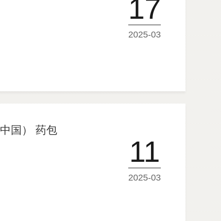
17
2025-03
中国） 药包
11
合作投资签约仪式
2025-03