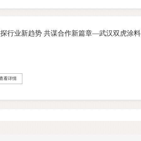
共探行业新趋势 共谋合作新篇章—武汉双虎涂
材料科技股份有限公司开展深度交流座谈
查看详情