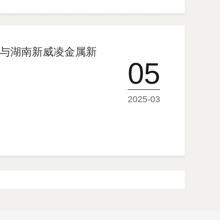
料与湖南新威凌金属新
05
2025-03