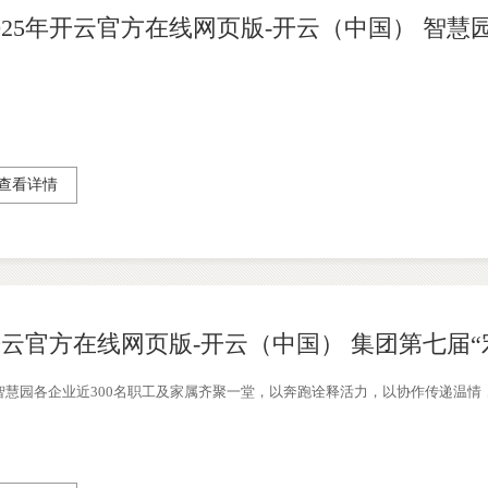
025年开云官方在线网页版-开云（中国） 智
查看详情
云官方在线网页版-开云（中国） 集团第七届“
跑活力开跑
智慧园各企业近300名职工及家属齐聚一堂，以奔跑诠释活力，以协作传递温情
。