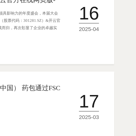
16
业颇具影响力的年度盛会，本届大会
代码：301281.SZ）&开云官
载而归，再次彰显了企业的卓越实
2025-04
国） 药包通过FSC
17
2025-03