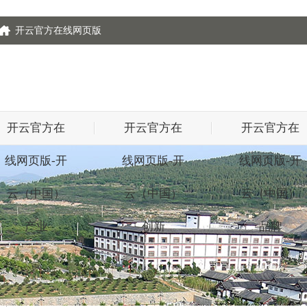
开云官方在线网页版
开云官方在
开云官方在
开云官方在
线网页版-开
线网页版-开
线网页版-开
云（中国）
云（中国）
云（中国）
产业
创新
品牌