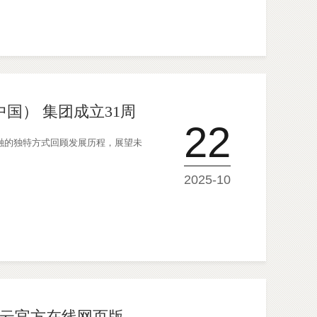
国） 集团成立31周
22
融的独特方式回顾发展历程，展望未
2025-10
开云官方在线网页版-