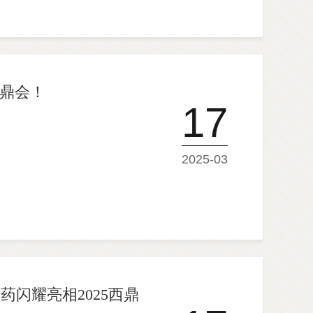
西鼎会！
17
2025-03
药闪耀亮相2025西鼎