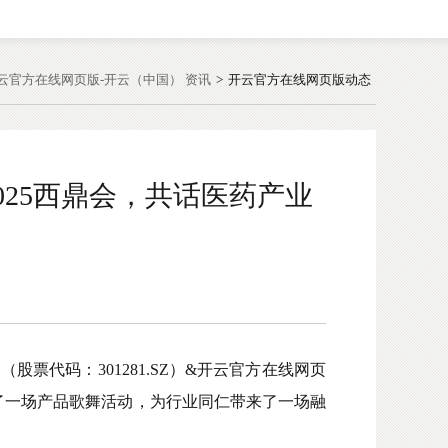
云官方在线网页版-开云（中国） 资讯
>
开云官方在线网页版动态
025西鼎会，共话医药产业
票代码：301281.SZ）&开云官方在线网页
献了一场产品歌舞活动，为行业同仁带来了一场融