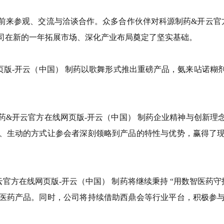
前来参观、交流与洽谈合作。众多合作伙伴对科源制药
&开云官
司在新的一年拓展市场、深化产业布局奠定了坚实基础。
页版-开云（中国） 制药以歌舞形式推出重磅产品，氨来呫诺糊
药
&开云官方在线网页版-开云（中国） 制药企业精神与创新理
、生动的方式让参会者深刻领略到产品的特性与优势，赢得了
云官方在线网页版-开云（中国） 制药将继续秉持 “用数智医药
医药产品。同时，公司将持续借助西鼎会等行业平台，积极参
。