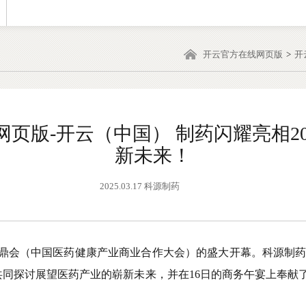
开云官方在线网页版
>
开
页版-开云（中国） 制药闪耀亮相2
新未来！
2025.03.17 科源制药
西鼎会（中国医药健康产业商业合作大会）的盛大开幕。科源制药（股
共同探讨展望医药产业的崭新未来，并在16日的商务午宴上奉