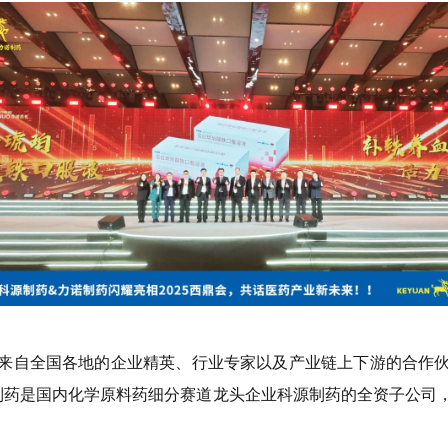
来自全国各地的企业精英、行业专家以及产业链上下游的合作
 制药是国内化学原料药细分赛道龙头企业科源制药的全资子公司