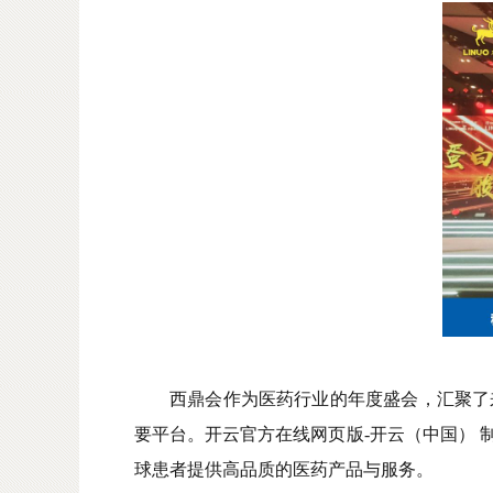
西鼎会作为医药行业的年度盛会，汇聚了
要平台。开云官方在线网页版-开云（中国）
球患者提供高品质的医药产品与服务。