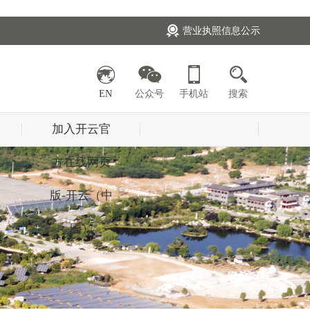
营业执照信息公示
EN
公众号
手机站
搜索
加入开云官
方在线网页
版-开云（中
国）