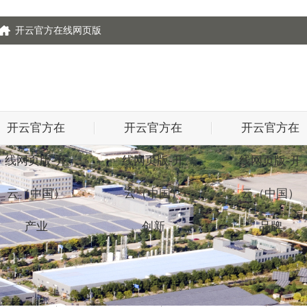
开云官方在线网页版
开云官方在
开云官方在
开云官方在
线网页版-开
线网页版-开
线网页版-开
云（中国）
云（中国）
云（中国）
产业
创新
品牌