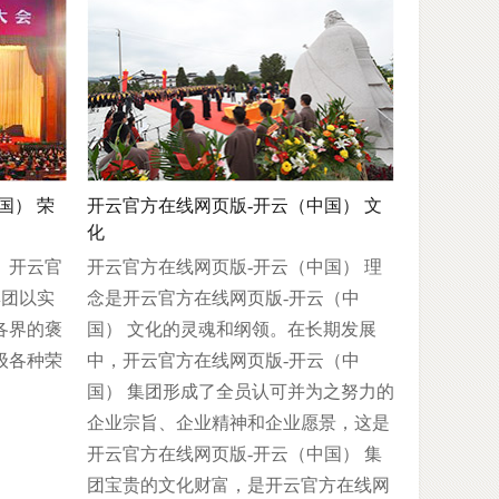
国） 荣
开云官方在线网页版-开云（中国） 文
化
。开云官
开云官方在线网页版-开云（中国） 理
集团以实
念是开云官方在线网页版-开云（中
各界的褒
国） 文化的灵魂和纲领。在长期发展
级各种荣
中，开云官方在线网页版-开云（中
国） 集团形成了全员认可并为之努力的
企业宗旨、企业精神和企业愿景，这是
开云官方在线网页版-开云（中国） 集
团宝贵的文化财富，是开云官方在线网