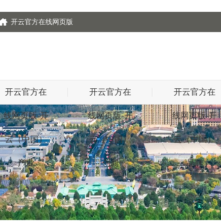
开云官方在线网页版
开云官方在
开云官方在
开云官方在
线网页版-开
线网页版-开
线网页版-开
云（中国）
云（中国）
云（中国）
产业
创新
品牌