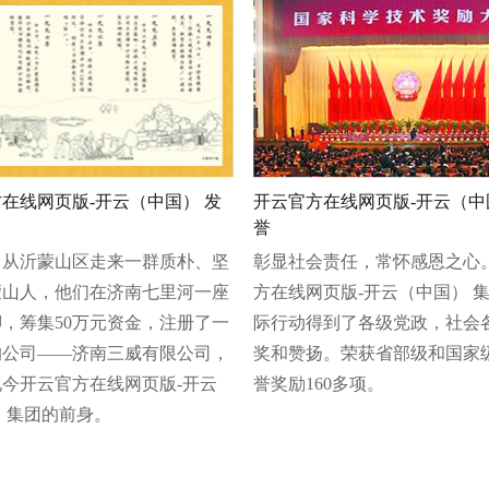
在线网页版-开云（中国） 发
开云官方在线网页版-开云（中
誉
年，从沂蒙山区走来一群质朴、坚
彰显社会责任，常怀感恩之心
蒙山人，他们在济南七里河一座
方在线网页版-开云（中国） 
，筹集50万元资金，注册了一
际行动得到了各级党政，社会
的公司——济南三威有限公司，
奖和赞扬。荣获省部级和国家
今开云官方在线网页版-开云
誉奖励160多项。
 集团的前身。