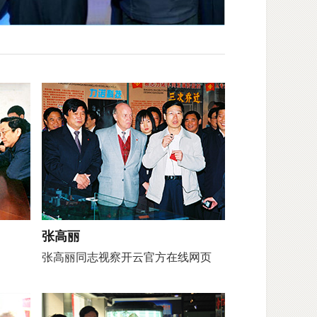
张高丽
张高丽同志视察开云官方在线网页
版-开云（中国） 产业