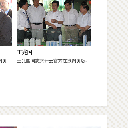
王兆国
网页
王兆国同志来开云官方在线网页版-
开云（中国） 考察