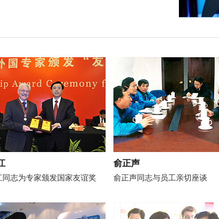
江
俞正声
江同志为专家颁发国家友谊奖
俞正声同志与员工亲切座谈